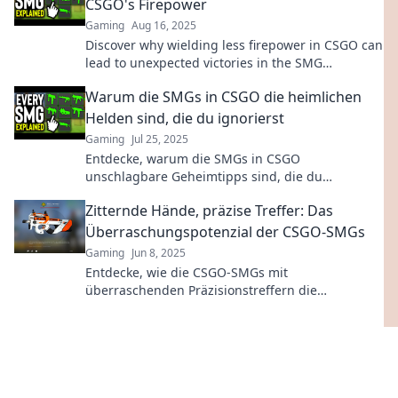
CSGO's Firepower
Gaming
Aug 16, 2025
Discover why wielding less firepower in CSGO can
lead to unexpected victories in the SMG
Showdown. Unleash your true potential!
Warum die SMGs in CSGO die heimlichen
Helden sind, die du ignorierst
Gaming
Jul 25, 2025
Entdecke, warum die SMGs in CSGO
unschlagbare Geheimtipps sind, die du
unbedingt nutzen musst! Lass dir diese Chance
Zitternde Hände, präzise Treffer: Das
nicht entgehen!
Überraschungspotenzial der CSGO-SMGs
Gaming
Jun 8, 2025
Entdecke, wie die CSGO-SMGs mit
überraschenden Präzisionstreffern die
Spiellandschaft revolutionieren! Spannung und
Action erwarten dich!