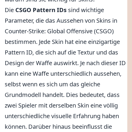
Die
CSGO Pattern IDs
sind wichtige
Parameter, die das Aussehen von Skins in
Counter-Strike: Global Offensive (CSGO)
bestimmen. Jede Skin hat eine einzigartige
Pattern ID, die sich auf die Textur und das
Design der Waffe auswirkt. Je nach dieser ID
kann eine Waffe unterschiedlich aussehen,
selbst wenn es sich um das gleiche
Grundmodell handelt. Dies bedeutet, dass
zwei Spieler mit derselben Skin eine völlig
unterschiedliche visuelle Erfahrung haben
können. Darüber hinaus beeinflusst die