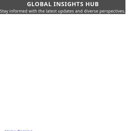
GLOBAL INSIGHTS HUB
Stay informed with the latest updates and diverse perspectives.