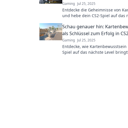
Gaming
Jul 25, 2025
Entdecke die Geheimnisse von Kar
und hebe dein CS2-Spiel auf das 
Level! Hol dir den Vorteil, den du 
Schau genauer hin: Kartenbe
als Schlüssel zum Erfolg in CS
Gaming
Jul 25, 2025
Entdecke, wie Kartenbewusstsein 
Spiel auf das nächste Level bring
zum Champion mit cleveren Strat
Tipps!