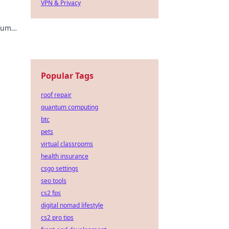
VPN & Privacy
zum
 auf
Popular Tags
roof repair
quantum computing
btc
pets
virtual classrooms
health insurance
csgo settings
seo tools
cs2 fps
digital nomad lifestyle
cs2 pro tips