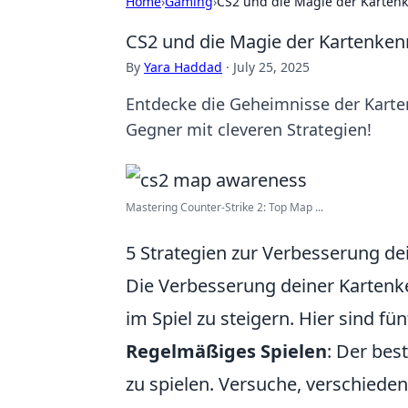
Home
›
Gaming
›
CS2 und die Magie der Kartenke
CS2 und die Magie der Kartenkennt
By
Yara Haddad
·
July 25, 2025
Entdecke die Geheimnisse der Karte
Gegner mit cleveren Strategien!
Mastering Counter-Strike 2: Top Map ...
5 Strategien zur Verbesserung de
Die Verbesserung deiner Kartenk
im Spiel zu steigern. Hier sind fün
Regelmäßiges Spielen
: Der bes
zu spielen. Versuche, verschiede