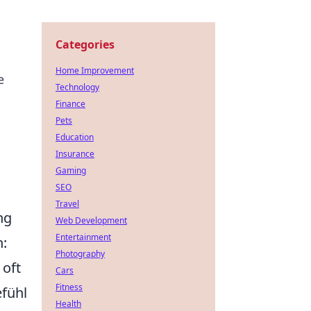
Categories
Home Improvement
e
Technology
Finance
Pets
Education
Insurance
Gaming
SEO
Travel
ng
Web Development
Entertainment
n:
Photography
 oft
Cars
Fitness
efühl
Health