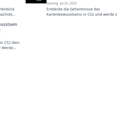
Gaming
Jul 25, 2025
tenblick
Entdecke die Geheimnisse des
nächste
Kartenbewusstseins in CS2 und werde 
brauchst!
Spielprofi! Tipps und Strategien warten
wusstsein
dich!
2
in CS2 dein
t! Werde
egien und