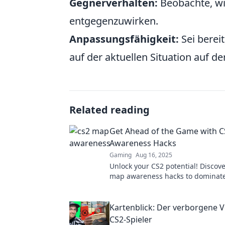
Gegnerverhalten:
Beobachte, wi
entgegenzuwirken.
Anpassungsfähigkeit:
Sei bereit
auf der aktuellen Situation auf de
Related reading
Get Ahead of the Game with 
Awareness Hacks
Gaming
Aug 16, 2025
Unlock your CS2 potential! Discove
map awareness hacks to dominat
and outsmart your opponents.
Kartenblick: Der verborgene Vo
CS2-Spieler