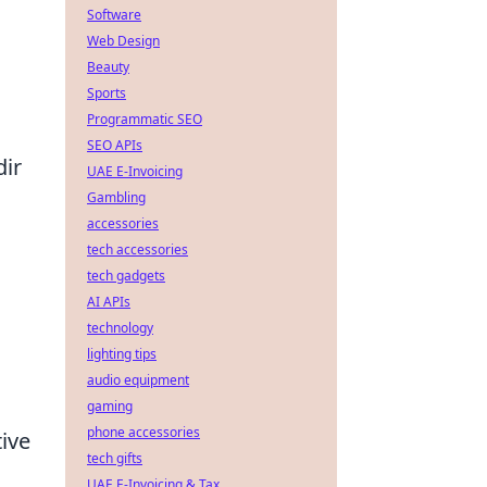
Software
Web Design
.
Beauty
Sports
Programmatic SEO
SEO APIs
dir
UAE E-Invoicing
Gambling
accessories
tech accessories
tech gadgets
AI APIs
technology
lighting tips
audio equipment
gaming
phone accessories
ive
tech gifts
UAE E-Invoicing & Tax