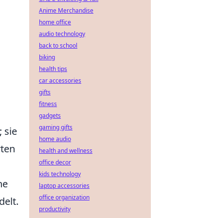
Anime Merchandise
home office
audio technology
back to school
biking
health tips
car accessories
gifts
fitness
gadgets
gaming gifts
 sie
home audio
rten
health and wellness
office decor
kids technology
he
laptop accessories
office organization
delt.
productivity