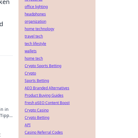
iken
office lighting
headphones
organization
nd
home technology
travel tech
tech lifestyle
wallets
home tech
Crypto Sports Betting
Crypto
Sports Betting
AEO Branded Alternatives
Product Buying Guides
Fresh pSEO Content Boost
n in
Crypto Casino
Tipps,
Crypto Betting
API
Casino Referral Codes
t