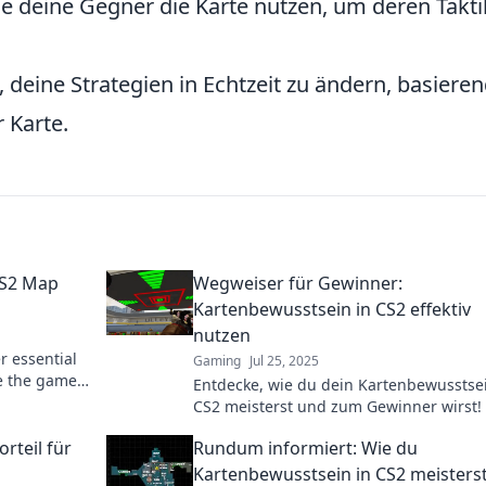
e deine Gegner die Karte nutzen, um deren Takt
, deine Strategien in Echtzeit zu ändern, basiere
r Karte.
CS2 Map
Wegweiser für Gewinner:
Kartenbewusstsein in CS2 effektiv
nutzen
r essential
Gaming
Jul 25, 2025
e the game
Entdecke, wie du dein Kartenbewusstsei
CS2 meisterst und zum Gewinner wirst! 
Strategien und mehr für deinen Erfolg!
rteil für
Rundum informiert: Wie du
Kartenbewusstsein in CS2 meisters