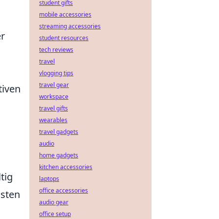
student gifts
mobile accessories
streaming accessories
r
student resources
tech reviews
travel
vlogging tips
travel gear
tiven
workspace
travel gifts
wearables
travel gadgets
audio
home gadgets
kitchen accessories
tig
laptops
office accessories
gsten
audio gear
office setup