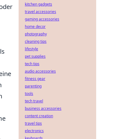
kitchen gadgets
oder
travel accessories
gaming accessories
home decor
photography
cleaning tips
lifestyle
ls
pet supplies
tech tips
audio accessories
eine
fitness gear
m
parenting
tools
n
tech travel
business accessories
content creation
me
travel tips
electronics
keyboards