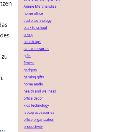
ützen
Anime Merchandise
home office
audio technology
das
back to school
 des
biking
health tips
car accessories
 zu
gifts
fitness
gadgets
n.
gaming gifts
home audio
health and wellness
office decor
kids technology
laptop accessories
office organization
productivity
im