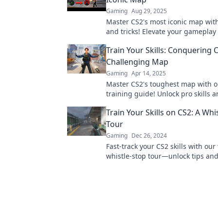
Gaming
Aug 29, 2025
Master CS2's most iconic map with
and tricks! Elevate your gameplay
dominate the competition like nev
Train Your Skills: Conquering 
Challenging Map
Gaming
Apr 14, 2025
Master CS2's toughest map with o
training guide! Unlock pro skills
the competition like never before.
Train Your Skills on CS2: A Whi
Tour
Gaming
Dec 26, 2024
Fast-track your CS2 skills with our 
whistle-stop tour—unlock tips and 
elevate your gameplay today!