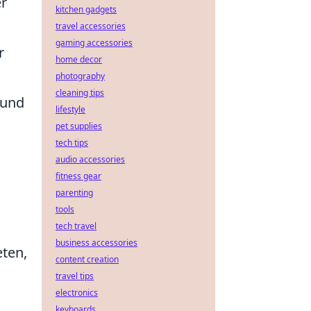
r
kitchen gadgets
travel accessories
gaming accessories
r
home decor
photography
cleaning tips
 und
lifestyle
pet supplies
tech tips
audio accessories
fitness gear
parenting
tools
tech travel
business accessories
eten,
content creation
travel tips
electronics
keyboards