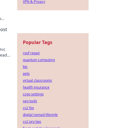
VPN & Privacy
o
for
Most
Popular Tags
nic
roof repair
Ready
quantum computing
btc
pets
virtual classrooms
health insurance
csgo settings
seo tools
cs2 fps
digital nomad lifestyle
cs2 pro tips