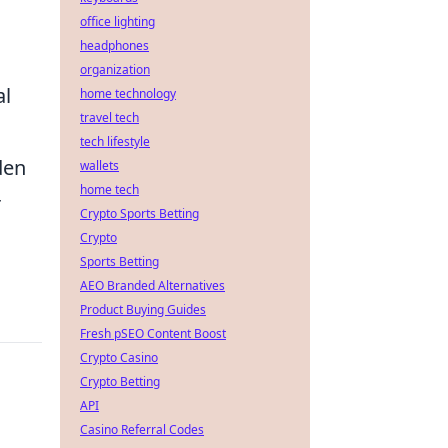
office lighting
headphones
organization
al
home technology
travel tech
tech lifestyle
den
wallets
home tech
r
Crypto Sports Betting
Crypto
Sports Betting
AEO Branded Alternatives
Product Buying Guides
Fresh pSEO Content Boost
Crypto Casino
Crypto Betting
API
Casino Referral Codes