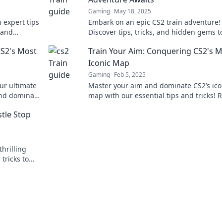
Gaming
May 18, 2025
 expert tips
Embark on an epic CS2 train adventure!
 and
Discover tips, tricks, and hidden gems t
er before!
navigate the rails like a pro. All aboard 
CS2's Most
Train Your Aim: Conquering CS2's 
excitement!
Iconic Map
Gaming
Feb 5, 2025
ur ultimate
Master your aim and dominate CS2’s ico
 and dominate
map with our essential tips and tricks! 
to level up your game? Dive in now!
stle Stop
thrilling
tricks to