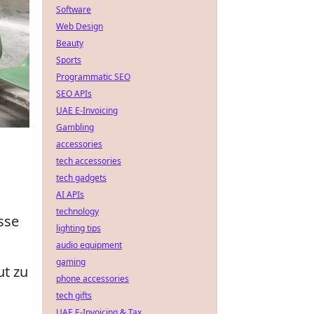
Software
Web Design
Beauty
Sports
Programmatic SEO
SEO APIs
UAE E-Invoicing
Gambling
accessories
tech accessories
tech gadgets
AI APIs
technology
sse
lighting tips
audio equipment
gaming
ut zu
phone accessories
tech gifts
UAE E-Invoicing & Tax