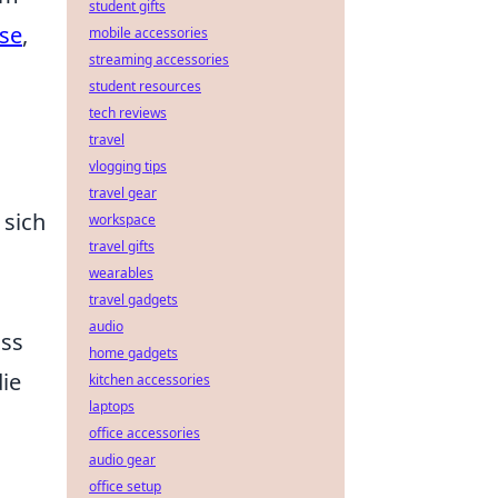
student gifts
ase
,
mobile accessories
streaming accessories
student resources
tech reviews
travel
vlogging tips
travel gear
 sich
workspace
travel gifts
wearables
travel gadgets
audio
ass
home gadgets
ie
kitchen accessories
laptops
office accessories
audio gear
office setup