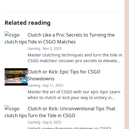
Related reading
Clutch Like a Pro: Secrets to Turning the
Tide in CSGO Matches
Gaming
Nov 3, 2025
Master clutching techniques and turn the tide in
CSGO matches! Uncover pro secrets to elevate
your gameplay and secure those wins!
Clutch or Kick: Epic Tips for CSGO
Showdowns
Gaming
Sep 11, 2025
Master the art of CSGO with our epic tips! Learn
when to clutch or kick your way to victory in
thrilling showdowns. Unlock your potential now!
Clutch or Kick: Unconventional Tips That
Turn the Tide in CSGO
Gaming
Sep 9, 2025
Unlock game-changing strategies in CSGO!