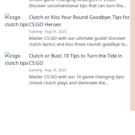
Discover unconventional tips that can turn the
tide and elevate your skills from clutch to kick!
Clutch or Kiss Your Round Goodbye: Tips for
CS:GO Heroes
Gaming
Aug 16, 2025
Master CS:GO with our ultimate guide! Discover
clutch tactics and kiss those rounds goodbye to
boost your skills and dominate the game!
Clutch or Bust: 10 Tips to Turn the Tide in
CS:GO
Gaming
Aug 16, 2025
Master CS:GO with our 10 game-changing tips!
Unlock clutch plays and dominate the
competition – it's time to turn the tide!